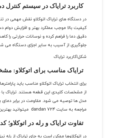
کاربرد ترایاک در سیستم کنترل دما
در دستگاه های ترایاک اتوکلاو نقش مهمی در تنظی
کیفیت بالا موجب عملکرد بهتر و افزایش دوام دس
دقیق دما را فراهم کرده و نوسانات حرارتی را کاه
جلوگیری از آسیب به سایر اجزای دستگاه می شود. 
شکل1کاربرد ترایاک
ترایاک مناسب برای اتوکلاو: مشخ
برای انتخاب ترایاک اتوکلاو مناسب باید پارام
از مشخصات کلیدی این قطعه هستند. ترایاک با ج
مدل ها توصیه می شود. مقاومت در برابر دمای بال
مراجعه به سایت dandan 724 میتوانید بهترین خدمات فروش را دریافت کنید.و خریدی مقرون به صرفه داشته باشید.
تفاوت ترایاک و رله در اتوکلاو؛ کد
در اتوکلاوها ممکن است به جای ترایاک از رله نی