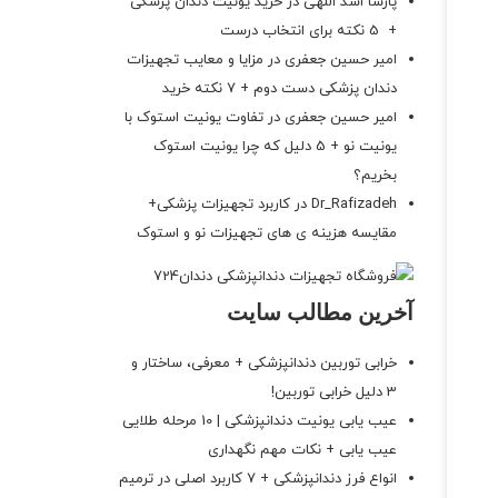
پارسا اسد اللهی
در
خرید یونیت دندان پزشکی
+ 5 نکته برای انتخاب درست
امیر حسین جعفری
در
مزایا و معایب تجهیزات
دندان پزشکی دست دوم + 7 نکته خرید
امیر حسین جعفری
در
تفاوت یونیت استوک با
یونیت نو + 5 دلیل که چرا یونیت استوک
بخریم؟
Dr_Rafizadeh
در
کاربرد تجهیزات پزشکی+
مقایسه هزینه ی های تجهیزات نو و استوک
آخرین مطالب سایت
خرابی توربین دندانپزشکی + معرفی، ساختار و
3 دلیل خرابی توربین!
عیب یابی یونیت دندانپزشکی | 10 مرحله طلایی
عیب یابی + نکات مهم نگهداری
انواع فرز دندانپزشکی + 7 کاربرد اصلی در ترمیم