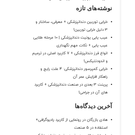
نوشته‌های تازه
خرابی توربین دندانپزشکی + معرفی، ساختار و
3 دلیل خرابی توربین!
عیب یابی یونیت دندانپزشکی | 10 مرحله طلایی
عیب یابی + نکات مهم نگهداری
انواع فرز دندانپزشکی + 7 کاربرد اصلی در ترمیم
و اندودنتیکس!
خرابی کمپرسور دندانپزشکی: 4 علت رایج و
راهکار افزایش عمر آن
پرینت 3 بعدی در صنعت دندانپزشکی + کاربرد
های آن در جراحی!
آخرین دیدگاه‌ها
هادی بازرگان
در
رونمایی از کاربرد رادیوگرافی+
استفاده در 5 صنعت