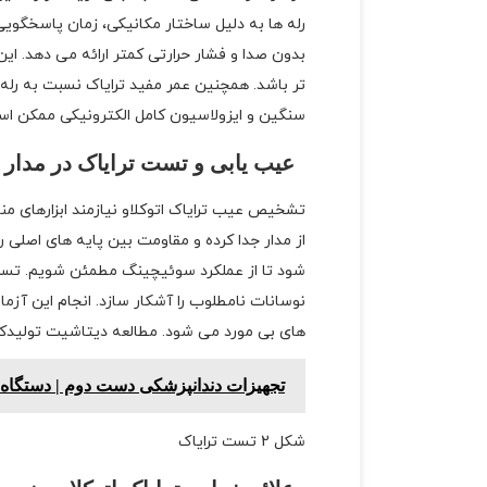
رله ها به دلیل ساختار مکانیکی، زمان پاسخگویی
بدون صدا و فشار حرارتی کمتر ارائه می دهد. ا
تر باشد. همچنین عمر مفید ترایاک نسبت به رله د
سنگین و ایزولاسیون کامل الکترونیکی ممکن اس
عیب یابی و تست ترایاک در مدار ا
تشخیص عیب ترایاک اتوکلاو نیازمند ابزارهای من
از مدار جدا کرده و مقاومت بین پایه های اصلی ر
شود تا از عملکرد سوئیچینگ مطمئن شویم. تست
نوسانات نامطلوب را آشکار سازد. انجام این آ
های بی مورد می شود. مطالعه دیتاشیت تولیدکن
تجهیزات دندانپزشکی دست دوم | دستگاه 
شکل 2 تست ترایاک