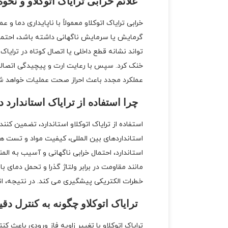
علائم خرابی ترایاک اتوکلاو و نحو
خرابی ترایاک اتوکلاو معمولاً با ناپایداری دم
گرمایش یا سرمایش ناگهانی داشته باشد، احتمال
تواند نشانه قطع داخلی یا اتصال کوتاه در ترایاک ات
خنک کرد. سپس با رعایت ارت و پیچیدگی اتصا
عملکرد مجدد باعث احراز صحت عملیات خواهد ش
چرا استفاده از ترایاک استاندارد 
استفاده از ترایاک اتوکلاو استاندارد، تضمین کن
استانداردهای بین المللی، کیفیت مواد و تست ه
استاندارد، احتمال خرابی ناگهانی و آسیب به الم
مانند مقاومت در برابر ولتاژ گذرا و تحمل دمای 
خطرات الکتریکی پیشگیری می کند. در نتیجه، ان
ترایاک اتوکلاو چگونه به کنترل دق
ترایاک اتوکلاو با تغییر زاویه فاز ورودی باعث