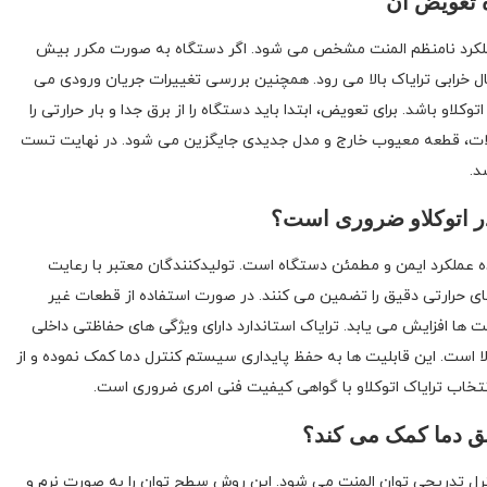
ه تعویض آن
ا و عملکرد نامنظم المنت مشخص می شود. اگر دستگاه به صورت مکرر بیش
 خرابی ترایاک بالا می رود. همچنین بررسی تغییرات جریان ورودی می
وکلاو باشد. برای تعویض، ابتدا باید دستگاه را از برق جدا و بار حرارتی را
لات، قطعه معیوب خارج و مدل جدیدی جایگزین می شود. در نهایت تست
د.
در اتوکلاو ضروری است؟
نده عملکرد ایمن و مطمئن دستگاه است. تولیدکنندگان معتبر با رعایت
ای حرارتی دقیق را تضمین می کنند. در صورت استفاده از قطعات غیر
نت ها افزایش می یابد. ترایاک استاندارد دارای ویژگی های حفاظتی داخلی
بالا است. این قابلیت ها به حفظ پایداری سیستم کنترل دما کمک نموده و از
تخاب ترایاک اتوکلاو با گواهی کیفیت فنی امری ضروری است.
یق دما کمک می کند؟
 کنترل تدریجی توان المنت می شود. این روش سطح توان را به صورت نرم و