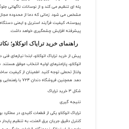
پله ای تنظیم می کند و از نوسانات ناگهانی جلو
مشخص می شود. زمانی که دما از محدوده مجاز عب
پیوسته، کیفیت فرآیند استریل و ایمنی دستگاه ر
پیشرفته افزایش چشمگیری خواهد داشت.
راهنمای خرید ترایاک اتوکلاو؛ نکاتی
پیش از خرید ترایاک اتوکلاو، ابتدا نیازهای فن
اتوکلاو، پارامترهای اولیه انتخاب موفق هستن
ولتاژ تحملی توجه کنید. اطمینان از کیفیت ساخت
دهد. همچنین فروشگاه دندان 724 با راهنمایی و خدمات پس از فروش همواره در خدمت مشریان خود خواهد بود.
شکل 3 خرید ترایاک
نتیجه گیری
ترایاک اتوکلاو یکی از قطعات کلیدی در عملکرد
کنترل دقیق جریان برق المنت، به تنظیم پایدار دم